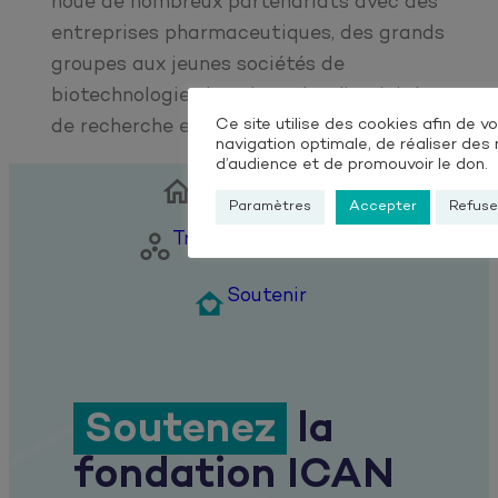
noué de nombreux partenariats avec des
entreprises pharmaceutiques, des grands
groupes aux jeunes sociétés de
biotechnologie, dans le cadre d’activités
Ce site utilise des cookies afin de 
de recherche et de développement.
navigation optimale, de réaliser de
d’audience et de promouvoir le don.
Nous connaître

Paramètres
Accepter
Refuse
Travailler avec nous

Soutenir

Soutenez
la
fondation ICAN