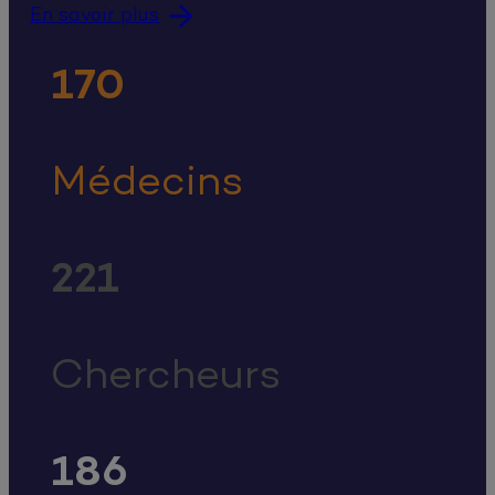
En savoir plus
170
Médecins
221
Chercheurs
186