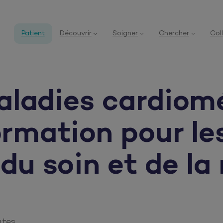
Patient
Découvrir
Soigner
Chercher
Col
ladies cardiomé
ormation pour le
du soin et de la
utes