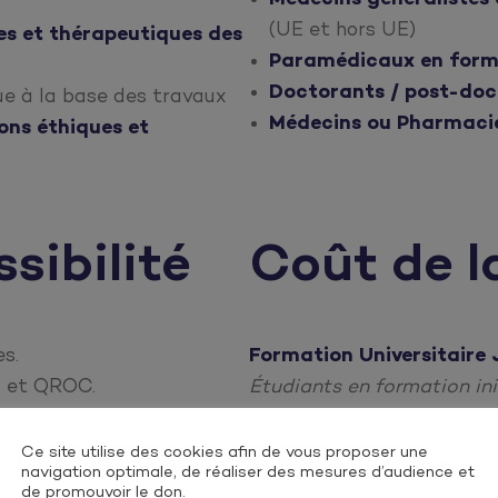
(UE et hors UE)
es et thérapeutiques des
Paramédicaux en format
Doctorants / post-doct
e à la base des travaux
Médecins ou Pharmacie
ions éthiques et
sibilité
Coût de l
es.
Formation Universitaire 
 et QROC.
Étudiants en formation init
de 10/20.
DE (hors DU-DIU) au titre 
ans
Ce site utilise des cookies afin de vous proposer une
navigation optimale, de réaliser des mesures d’audience et
de promouvoir le don.