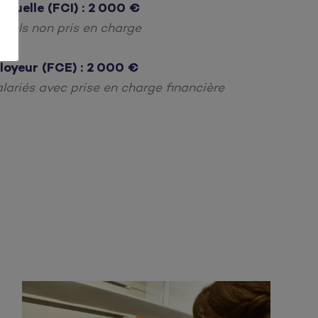
duelle (FCI) : 2 000 €
iduels non pris en charge
oyeur (FCE) :
2 000 €
ariés avec prise en charge financière