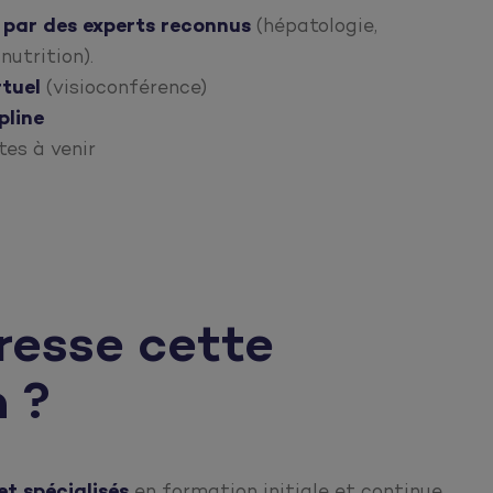
 par des
experts reconnus
(hépatologie,
nutrition).
rtuel
(visioconférence)
pline
tes à venir
dresse cette
 ?
t spécialisés
en formation initiale et continue