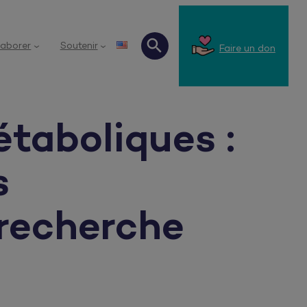
laborer
Soutenir
Faire un don
Recherche
taboliques :
s
 recherche