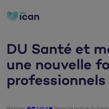
Aller
au
contenu
DU Santé et ma
une nouvelle f
professionnels 
Partager :
Temps de lecture :
2–3 min





