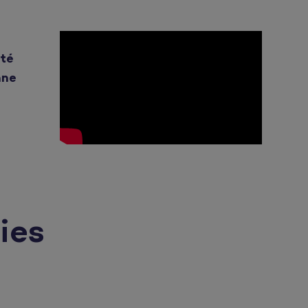
nté
nne
ies