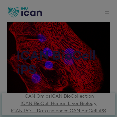
Aller
au
contenu
ICAN BioCell
iPS
ICAN Omics
ICAN BioCollection
ICAN BioCell Human Liver Biology
ICAN I/O – Data sciences
ICAN BioCell iPS