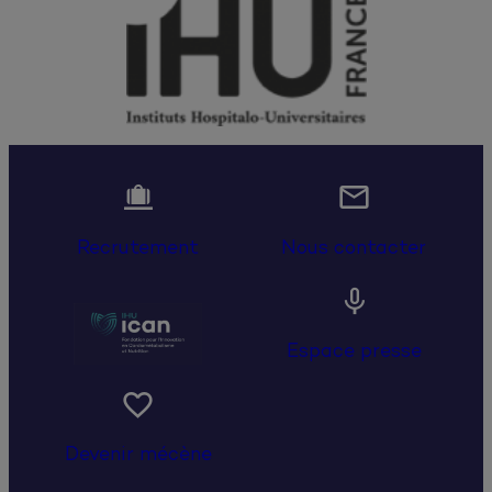


Recrutement
Nous contacter

Espace presse

Devenir mécène