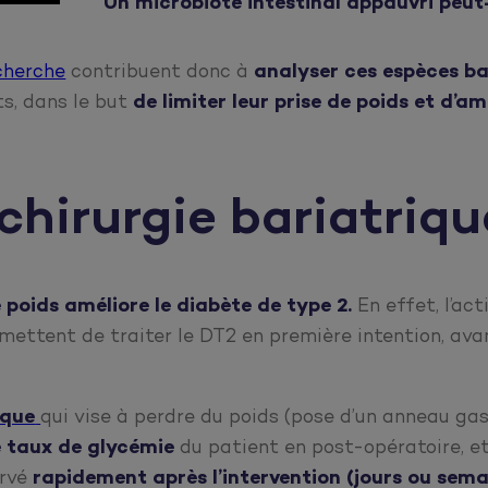
Un microbiote intestinal appauvri peut-i
cherche
contribuent donc à
analyser ces espèces b
ts, dans le but
de limiter leur prise de poids et d’a
chirurgie bariatriqu
e poids améliore le diabète de type 2.
En effet, l’act
mettent de traiter le DT2 en première intention, av
ique
qui vise à perdre du poids (pose d’un anneau gas
e taux de glycémie
du patient en post-opératoire, e
ervé
rapidement après l’intervention (jours ou sema