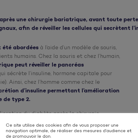
près une chirurgie bariatrique, avant toute perte 
ux, afin de réveiller les cellules qui secrètent l’
t été abordées
à l’aide d’un modèle de souris,
ents humains. Chez la souris et chez l’humain,
rique peut réveiller le pancréas
ui sécrète l’insuline, hormone capitale pour
ie). Ainsi, chez l’homme comme chez le
rétion d’insuline
permettant
l’amélioration
e de type 2.
ioration du diabète après la chirurgie
de la cellule bêta du pancréas (pancréas
Ce site utilise des cookies afin de vous proposer une
é optimale ce qui la rend de nouveau capable
navigation optimale, de réaliser des mesures d’audience et
de promouvoir le don.