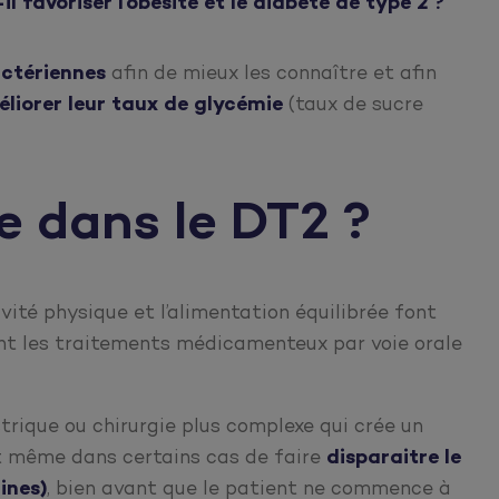
l favoriser l’obésité et le diabète de type 2 ?
actériennes
afin de mieux les connaître et afin
méliorer leur taux de glycémie
(taux de sucre
e dans le DT2 ?
ivité physique et l’alimentation équilibrée font
ant les traitements médicamenteux par voie orale
trique ou chirurgie plus complexe qui crée un
t même dans certains cas de faire
disparaitre le
ines)
, bien avant que le patient ne commence à