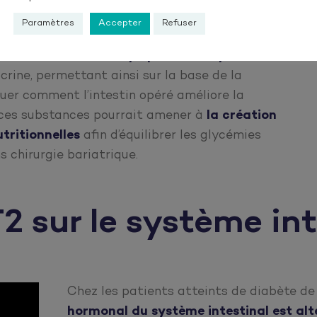
anisme afin de réguler la glycémie dans le
Paramètres
Accepter
Refuser
ifier les substances qui pourraient partir de
crine, permettant ainsi sur la base de la
uer comment l’intestin opéré améliore la
e ces substances pourrait amener à
la création
utritionnelles
afin d’équilibrer les glycémies
 chirurgie bariatrique.
 sur le système int
Chez les patients atteints de diabète de
hormonal du système intestinal est altér