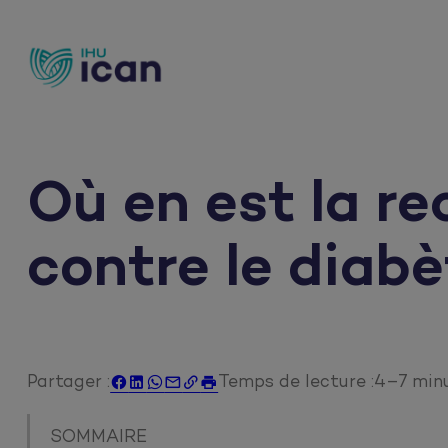
Aller
au
contenu
Où en est la r
contre le diabè
Partager :
Temps de lecture :
4–7 min






SOMMAIRE