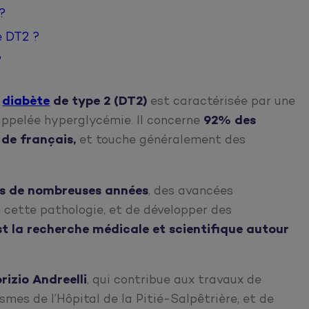
?
e DT2 ?
?
e
diabète
de type 2 (DT2)
est caractérisée par une
 appelée hyperglycémie. Il concerne
92% des
de français,
et touche généralement des
is de nombreuses années
, des avancées
cette pathologie, et de développer des
st la recherche médicale et scientifique autour
brizio Andreelli
, qui contribue aux travaux de
mes de l’Hôpital de la Pitié-Salpêtrière, et de