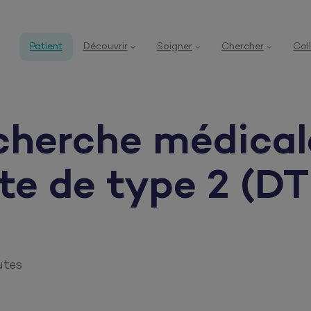
Patient
Découvrir
Soigner
Chercher
Col
echerche médical
te de type 2 (DT
utes