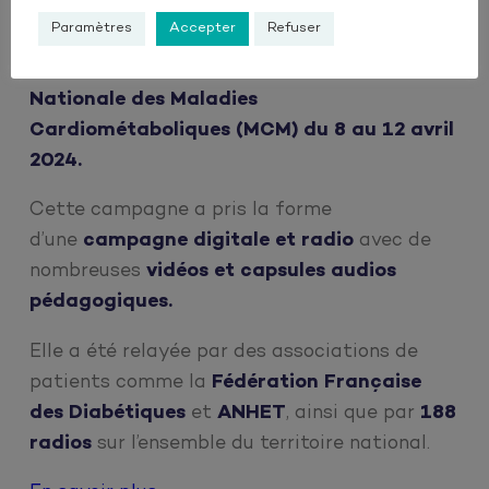
En 2024, l’IHU ICAN, a renforcé ses actions de
Paramètres
Accepter
Refuser
mobilisation pour sensibiliser le grand public
avec le
lancement de la première Semaine
Nationale des Maladies
Cardiométaboliques (MCM) du 8 au 12 avril
2024.
Cette campagne a pris la forme
d’une
campagne digitale et radio
avec de
nombreuses
vidéos et capsules audios
pédagogiques.
Elle a été relayée par des associations de
patients comme la
Fédération Française
des Diabétiques
et
ANHET
, ainsi que par
188
radios
sur l’ensemble du territoire national.