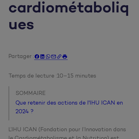
cardiométaboliq
ues
Partager :






Temps de lecture :
10–15 minutes
SOMMAIRE
Que retenir des actions de l'IHU ICAN en
2024 ?
L’IHU ICAN (Fondation pour l’Innovation dans
le Cardiométabolisme et la Nutrition) est