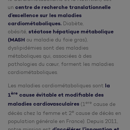
un
centre de recherche translationnelle
d’excellence sur les maladies
cardiométaboliques.
Diabète,
obésité,
stéatose hépatique métabolique
(MASH
ou maladie du foie gras),
dyslipidémies sont des maladies
métaboliques qui, associées à des
pathologies du cœur, forment les maladies
cardiométaboliques.
Les maladies cardiométaboliques sont
la
ère
1
cause évitable et modifiable des
ere
maladies cardiovasculaires
(1
cause de
e
décès chez la femme et 2
cause de décès en
population générale en France). Depuis 2011,
notre mission est
d’accélérer l’innovation et