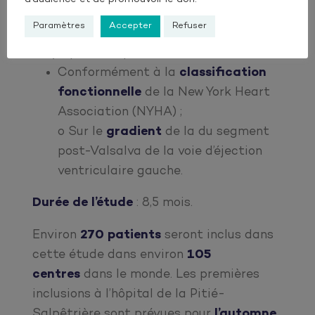
Sur l’état de santé chez des
Paramètres
Accepter
Refuser
patients
atteints de CMHo
symptomatique.
Conformément à la
classification
fonctionnelle
de la New York Heart
Association (NYHA) ;
o Sur le
gradient
de la du segment
post-Valsalva de la voie d’éjection
ventriculaire gauche.
Durée de l’étude
: 8,5 mois.
Environ
270 patients
seront inclus dans
cette étude dans environ
105
centres
dans le monde. Les premières
inclusions à l’hôpital de la Pitié-
Salpêtrière sont prévues pour
l’automne