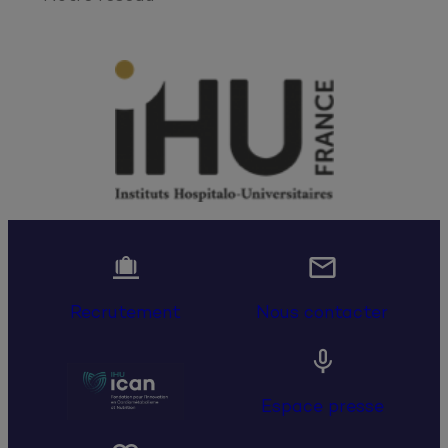


Recrutement
Nous contacter

Espace presse