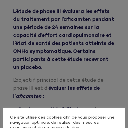
L’étude de phase III évaluera les effets
du traitement par l’aficamten pendant
une période de 24 semaines sur la
capacité d’effort cardiopulmonaire et
l’état de santé des patients atteints de
CMHo symptomatique. Certains
participants à cette étude recevront
un placebo.
L’objectif principal de cette étude de
phase III est d’
évaluer les effets de
l’
aficamten
:
Sur la capacité d’effort
chez des
patients atteints de CMHo
Ce site utilise des cookies afin de vous proposer une
navigation optimale, de réaliser des mesures
symptomatique ;
d’audience et de promouvoir le don.