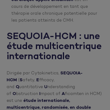
cours de développement en tant que
thérapie orale chronique potentielle pour
les patients atteints de CMH.
SEQUOIA-HCM : une
étude multicentrique
internationale
Dirigée par Cytokinetics,
SEQUOIA-
HCM
(
S
afety,
E
fficacy,
and
Q
uantitative
U
nderstanding
of
O
bstruction
I
mpact of
A
ficamten in HCM)
est une
étude internationale,
multicentrique, randomisée, en double