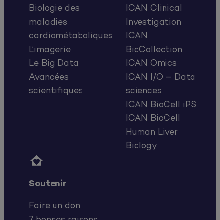
Biologie des
ICAN Clinical
maladies
Investigation
cardiométaboliques
ICAN
L’imagerie
BioCollection
Le Big Data
ICAN Omics
Avancées
ICAN I/O – Data
scientifiques
sciences
ICAN BioCell iPS
ICAN BioCell
Human Liver
Biology

Soutenir
Faire un don
7 bonnes raisons