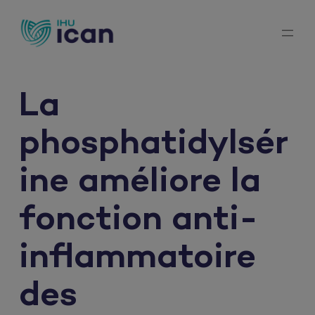
Aller
au
contenu
La
phosphatidylsér
ine améliore la
fonction anti-
inflammatoire
des