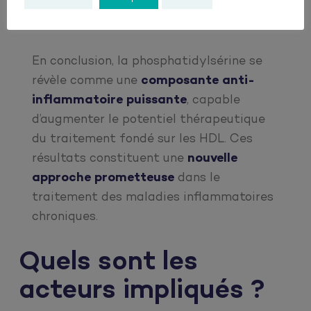
chronique.
En conclusion, la phosphatidylsérine se
révèle comme une
composante anti-
inflammatoire puissante
, capable
d’augmenter le potentiel thérapeutique
du traitement fondé sur les HDL. Ces
résultats constituent une
nouvelle
approche prometteuse
dans le
traitement des maladies inflammatoires
chroniques.
Quels sont les
acteurs impliqués ?