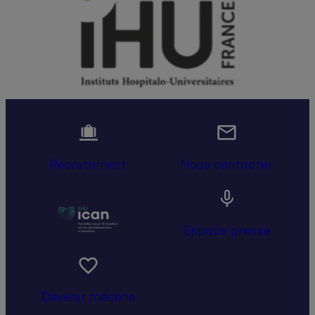


Recrutement
Nous contacter

Espace presse

Devenir mécène