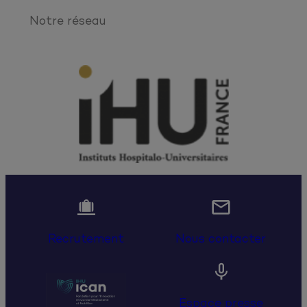
Notre réseau


Recrutement
Nous contacter

Espace presse