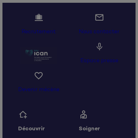


Recrutement
Nous contacter

Espace presse

Devenir mécène


Découvrir
Soigner