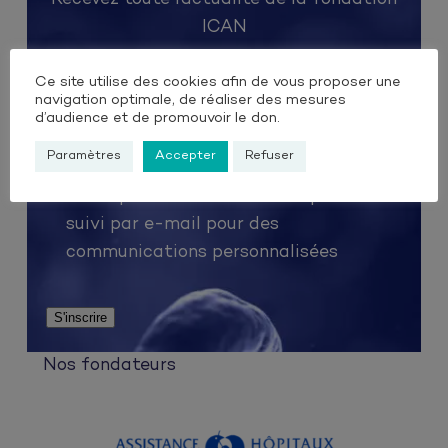
ICAN
E-mail
Ce site utilise des cookies afin de vous proposer une
navigation optimale, de réaliser des mesures
d’audience et de promouvoir le don.
Paramètres
Accepter
Refuser
Pixel de suivi
(Nécessaire)
J’accepte d’être suivi via les pixels de
suivi par e-mail pour des
communications personnalisées
Nos fondateurs