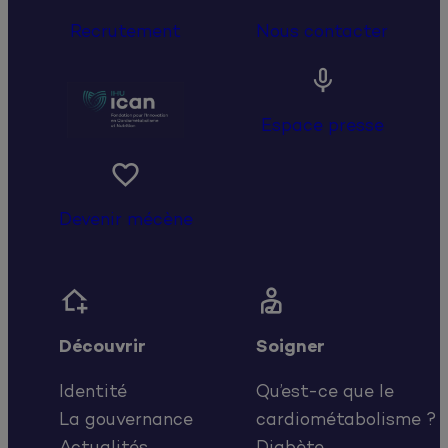
Recrutement
Nous contacter

Espace presse

Devenir mécène


Découvrir
Soigner
Identité
Qu’est-ce que le
La gouvernance
cardiométabolisme ?