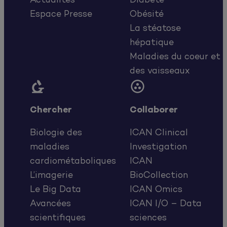
Actualités
Diabète
Espace Presse
Obésité
La stéatose
hépatique
Maladies du coeur et
des vaisseaux


Chercher
Collaborer
Biologie des
ICAN Clinical
maladies
Investigation
cardiométaboliques
ICAN
L’imagerie
BioCollection
Le Big Data
ICAN Omics
Avancées
ICAN I/O – Data
scientifiques
sciences